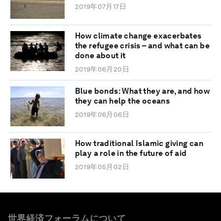
2019年07月17日
How climate change exacerbates
the refugee crisis – and what can be
done about it
2019年06月20日
Blue bonds: What they are, and how
they can help the oceans
2019年06月06日
How traditional Islamic giving can
play a role in the future of aid
2019年05月02日
世界経済フォーラムについて