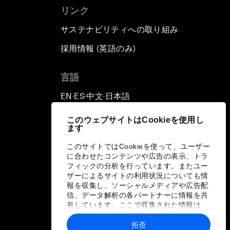
リンク
サステナビリティへの取り組み
採用情報 (英語のみ)
て
言語
EN
ES
中文
日本語
▪
▪
▪
このウェブサイトはCookieを使用し
ます
このサイトではCookieを使って、ユーザー
に合わせたコンテンツや広告の表示、トラ
フィックの分析を行っています。またユー
ザーによるサイトの利用状況についても情
報を収集し、ソーシャルメディアや広告配
信、データ解析の各パートナーに情報を共
有しています。ここで収集された情報は、
ユーザーが各パートナーに提供した他の情
報や各パートナーのサービスを使用した際
拒否