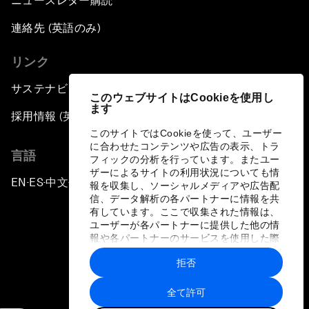
ニュースレター購読
連絡先 (英語のみ)
リンク
サステナビリティへの取り組み
このウェブサイトはCookieを使用し
ます
採用情報 (英語のみ)
このサイトではCookieを使って、ユーザー
に合わせたコンテンツや広告の表示、トラ
言語
フィックの分析を行っています。またユー
ザーによるサイトの利用状況についても情
EN
ES
中文
日本語
▪
▪
▪
報を収集し、ソーシャルメディアや広告配
信、データ解析の各パートナーに情報を共
有しています。ここで収集された情報は、
ユーザーが各パートナーに提供した他の情
報や各パートナーのサービスを使用した際
に収集された情報と組み合わされ、各パー
拒否
トナーによって使用されることがありま
プライバシーポリシーと利用規約
す。
全て許可
サイトマップ