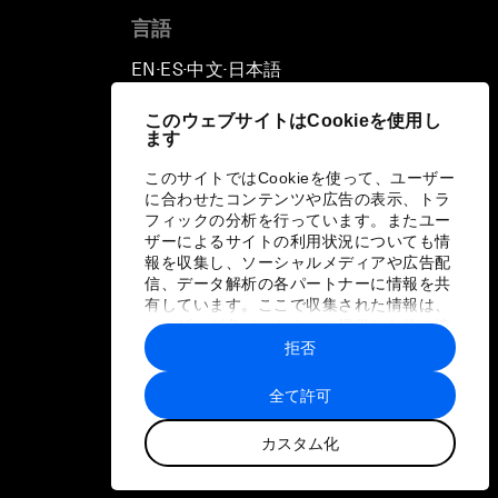
言語
EN
ES
中文
日本語
▪
▪
▪
このウェブサイトはCookieを使用し
ます
このサイトではCookieを使って、ユーザー
に合わせたコンテンツや広告の表示、トラ
フィックの分析を行っています。またユー
ザーによるサイトの利用状況についても情
報を収集し、ソーシャルメディアや広告配
信、データ解析の各パートナーに情報を共
有しています。ここで収集された情報は、
ユーザーが各パートナーに提供した他の情
報や各パートナーのサービスを使用した際
拒否
に収集された情報と組み合わされ、各パー
トナーによって使用されることがありま
全て許可
す。
カスタム化