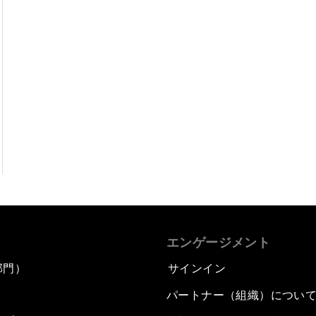
エンゲージメント
部門）
サインイン
パートナー（組織）につい