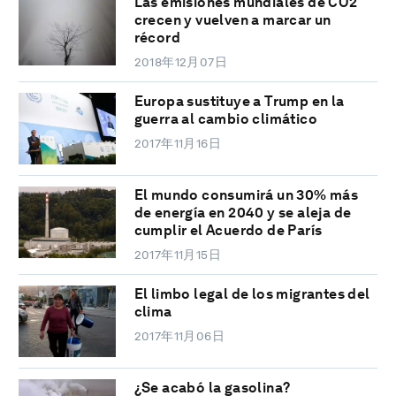
Las emisiones mundiales de CO2
crecen y vuelven a marcar un
récord
2018年12月07日
Europa sustituye a Trump en la
guerra al cambio climático
2017年11月16日
El mundo consumirá un 30% más
de energía en 2040 y se aleja de
cumplir el Acuerdo de París
2017年11月15日
El limbo legal de los migrantes del
clima
2017年11月06日
¿Se acabó la gasolina?