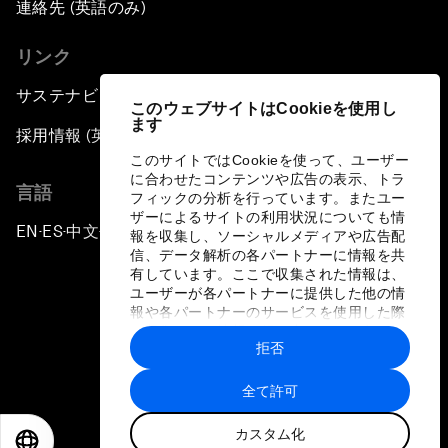
連絡先 (英語のみ)
リンク
サステナビリティへの取り組み
このウェブサイトはCookieを使用し
ます
採用情報 (英語のみ)
このサイトではCookieを使って、ユーザー
に合わせたコンテンツや広告の表示、トラ
言語
フィックの分析を行っています。またユー
ザーによるサイトの利用状況についても情
EN
ES
中文
日本語
▪
▪
▪
報を収集し、ソーシャルメディアや広告配
信、データ解析の各パートナーに情報を共
有しています。ここで収集された情報は、
ユーザーが各パートナーに提供した他の情
報や各パートナーのサービスを使用した際
に収集された情報と組み合わされ、各パー
拒否
トナーによって使用されることがありま
プライバシーポリシーと利用規約
す。
全て許可
サイトマップ
カスタム化
©
2026
世界経済フォーラム
EN
ES
中文
日本語