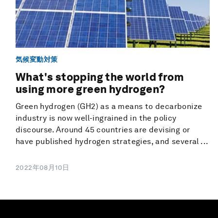
気候変動対策
What's stopping the world from
using more green hydrogen?
Green hydrogen (GH2) as a means to decarbonize
industry is now well-ingrained in the policy
discourse. Around 45 countries are devising or
have published hydrogen strategies, and several ...
2022年08月10日