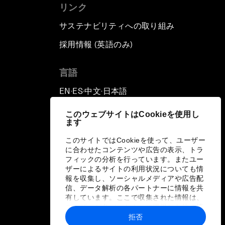
リンク
サステナビリティへの取り組み
採用情報 (英語のみ)
て
言語
EN
ES
中文
日本語
▪
▪
▪
このウェブサイトはCookieを使用し
ます
このサイトではCookieを使って、ユーザー
に合わせたコンテンツや広告の表示、トラ
フィックの分析を行っています。またユー
ザーによるサイトの利用状況についても情
報を収集し、ソーシャルメディアや広告配
信、データ解析の各パートナーに情報を共
有しています。ここで収集された情報は、
ユーザーが各パートナーに提供した他の情
報や各パートナーのサービスを使用した際
拒否