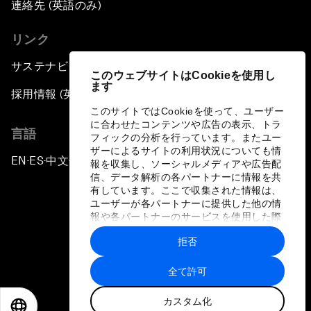
連絡先 (英語のみ)
リンク
サステナビリティへの取り組み
このウェブサイトはCookieを使用し
ます
採用情報 (英語のみ)
このサイトではCookieを使って、ユーザー
に合わせたコンテンツや広告の表示、トラ
言語
フィックの分析を行っています。またユー
ザーによるサイトの利用状況についても情
EN
ES
中文
日本語
▪
▪
▪
報を収集し、ソーシャルメディアや広告配
信、データ解析の各パートナーに情報を共
有しています。ここで収集された情報は、
ユーザーが各パートナーに提供した他の情
報や各パートナーのサービスを使用した際
に収集された情報と組み合わされ、各パー
拒否
トナーによって使用されることがありま
プライバシーポリシーと利用規約
す。
全て許可
サイトマップ
カスタム化
©
2026
世界経済フォーラム
EN
ES
中文
日本語