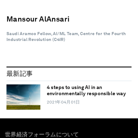
Mansour AlAnsari
Saudi Aramco Fellow, AI/ML Team, Centre for the Fourth
Industrial Revolution (C4IR)
最新記事
4 steps to using AI in an
environmentally responsible way
2021年04月01日
世界経済フォーラムについて