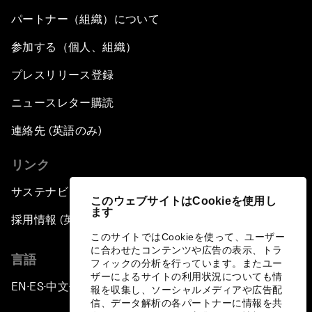
パートナー（組織）について
参加する（個人、組織）
プレスリリース登録
ニュースレター購読
連絡先 (英語のみ)
リンク
サステナビリティへの取り組み
このウェブサイトはCookieを使用し
ます
採用情報 (英語のみ)
このサイトではCookieを使って、ユーザー
に合わせたコンテンツや広告の表示、トラ
言語
フィックの分析を行っています。またユー
ザーによるサイトの利用状況についても情
EN
ES
中文
日本語
▪
▪
▪
報を収集し、ソーシャルメディアや広告配
信、データ解析の各パートナーに情報を共