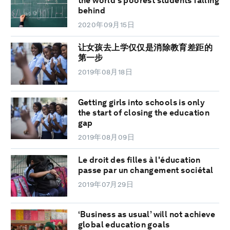
the world’s poorest students falling
behind
2020年09月15日
让女孩去上学仅仅是消除教育差距的
第一步
2019年08月18日
Getting girls into schools is only
the start of closing the education
gap
2019年08月09日
Le droit des filles à l'éducation
passe par un changement sociétal
2019年07月29日
‘Business as usual’ will not achieve
global education goals