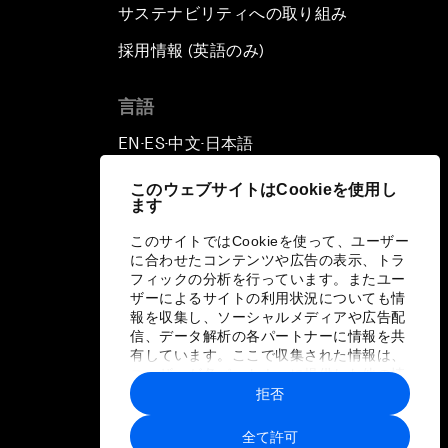
サステナビリティへの取り組み
採用情報 (英語のみ)
て
言語
EN
ES
中文
日本語
▪
▪
▪
このウェブサイトはCookieを使用し
ます
このサイトではCookieを使って、ユーザー
に合わせたコンテンツや広告の表示、トラ
フィックの分析を行っています。またユー
ザーによるサイトの利用状況についても情
報を収集し、ソーシャルメディアや広告配
信、データ解析の各パートナーに情報を共
有しています。ここで収集された情報は、
ユーザーが各パートナーに提供した他の情
報や各パートナーのサービスを使用した際
拒否
に収集された情報と組み合わされ、各パー
トナーによって使用されることがありま
全て許可