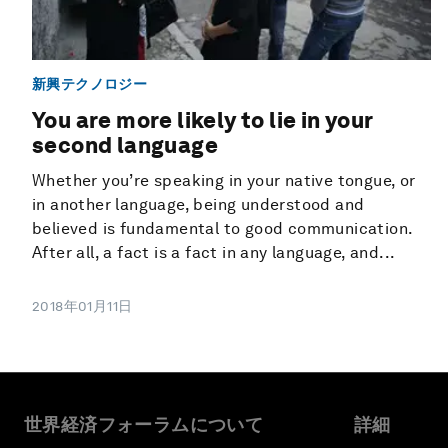
新興テクノロジー
You are more likely to lie in your
second language
Whether you’re speaking in your native tongue, or
in another language, being understood and
believed is fundamental to good communication.
After all, a fact is a fact in any language, and...
2018年01月11日
世界経済フォーラムについて
詳細