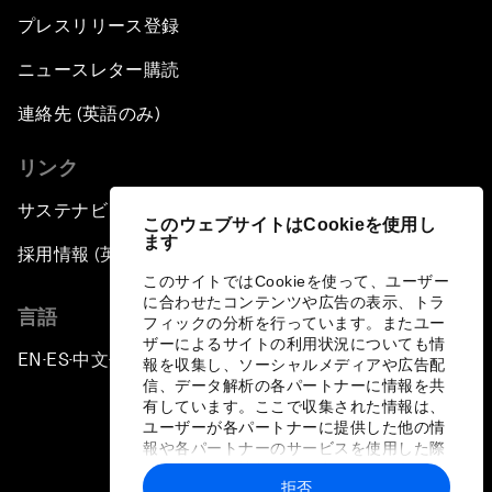
プレスリリース登録
ニュースレター購読
連絡先 (英語のみ)
リンク
サステナビリティへの取り組み
このウェブサイトはCookieを使用し
ます
採用情報 (英語のみ)
このサイトではCookieを使って、ユーザー
に合わせたコンテンツや広告の表示、トラ
言語
フィックの分析を行っています。またユー
ザーによるサイトの利用状況についても情
EN
ES
中文
日本語
▪
▪
▪
報を収集し、ソーシャルメディアや広告配
信、データ解析の各パートナーに情報を共
有しています。ここで収集された情報は、
ユーザーが各パートナーに提供した他の情
報や各パートナーのサービスを使用した際
に収集された情報と組み合わされ、各パー
拒否
トナーによって使用されることがありま