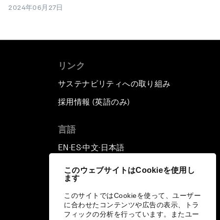
2024年06月27日
リンク
サステナビリティへの取り組み
採用情報 (英語のみ)
て
言語
EN
ES
中文
日本語
▪
▪
▪
このウェブサイトはCookieを使用し
ます
このサイトではCookieを使って、ユーザー
に合わせたコンテンツや広告の表示、トラ
フィックの分析を行っています。またユー