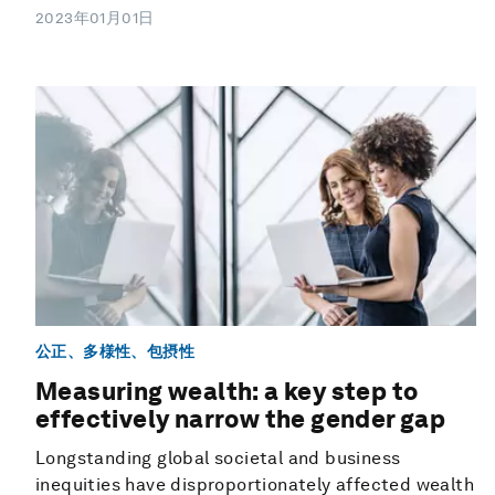
2023年01月01日
公正、多様性、包摂性
Measuring wealth: a key step to
effectively narrow the gender gap
Longstanding global societal and business
inequities have disproportionately affected wealth