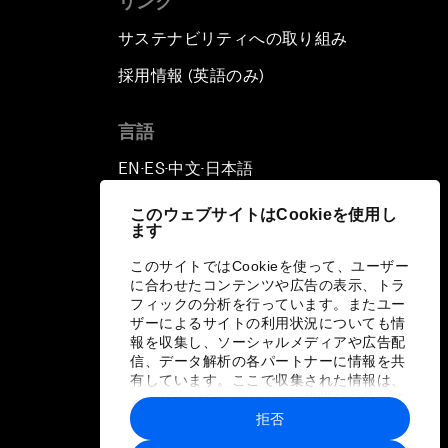
リンク
サステナビリティへの取り組み
採用情報 (英語のみ)
て
言語
EN
ES
中文
日本語
▪
▪
▪
このウェブサイトはCookieを使用し
ます
このサイトではCookieを使って、ユーザー
に合わせたコンテンツや広告の表示、トラ
フィックの分析を行っています。またユー
ザーによるサイトの利用状況についても情
報を収集し、ソーシャルメディアや広告配
信、データ解析の各パートナーに情報を共
有しています。ここで収集された情報は、
ユーザーが各パートナーに提供した他の情
報や各パートナーのサービスを使用した際
拒否
に収集された情報と組み合わされ、各パー