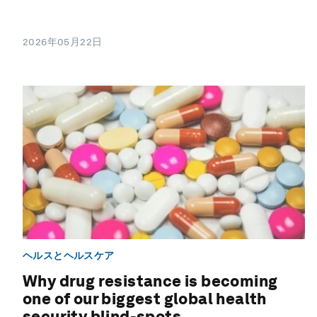
2026年05月22日
ヘルスとヘルスケア
Why drug resistance is becoming
one of our biggest global health
security blind-spots