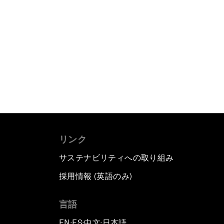
リンク
サステナビリティへの取り組み
採用情報 (英語のみ)
て
言語
EN
ES
中文
日本語
▪
▪
▪