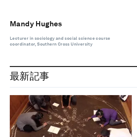
Mandy Hughes
Lecturer in sociology and social science course
coordinator, Southern Cross University
最新記事