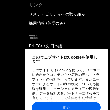
リンク
サステナビリティへの取り組み
採用情報 (英語のみ)
て
言語
EN
ES
中文
日本語
▪
▪
▪
このウェブサイトはCookieを使用し
ます
このサイトではCookieを使って、ユーザー
に合わせたコンテンツや広告の表示、トラ
フィックの分析を行っています。またユー
ザーによるサイトの利用状況についても情
報を収集し、ソーシャルメディアや広告配
信、データ解析の各パートナーに情報を共
有しています。ここで収集された情報は、
ユーザーが各パートナーに提供した他の情
報や各パートナーのサービスを使用した際
拒否