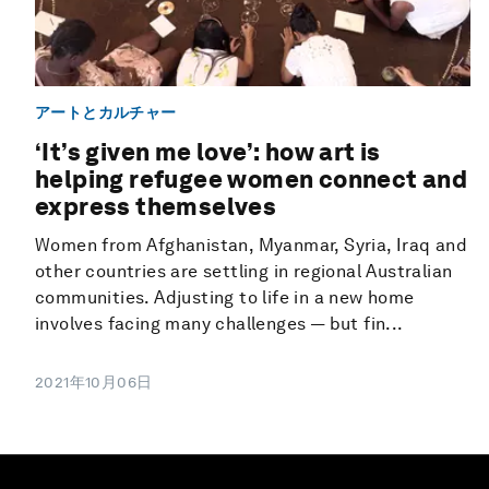
アートとカルチャー
‘It’s given me love’: how art is
helping refugee women connect and
express themselves
Women from Afghanistan, Myanmar, Syria, Iraq and
other countries are settling in regional Australian
communities. Adjusting to life in a new home
involves facing many challenges — but fin...
2021年10月06日