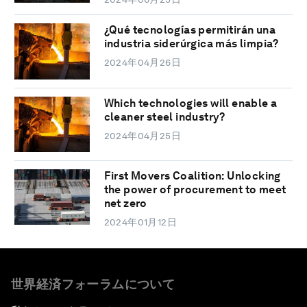
¿Qué tecnologías permitirán una
industria siderúrgica más limpia?
2024年04月26日
Which technologies will enable a
cleaner steel industry?
2024年04月25日
First Movers Coalition: Unlocking
the power of procurement to meet
net zero
2024年01月12日
世界経済フォーラムについて