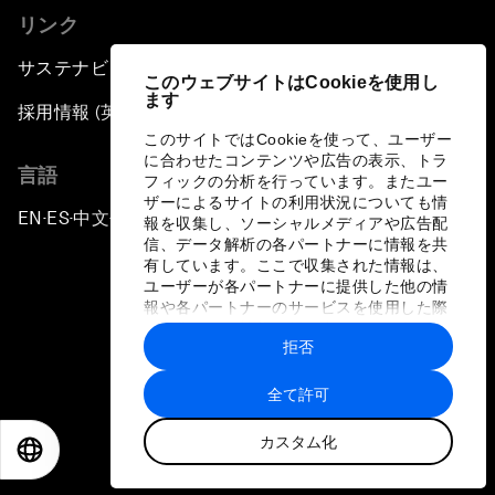
リンク
サステナビリティへの取り組み
このウェブサイトはCookieを使用し
ます
採用情報 (英語のみ)
このサイトではCookieを使って、ユーザー
に合わせたコンテンツや広告の表示、トラ
言語
フィックの分析を行っています。またユー
ザーによるサイトの利用状況についても情
EN
ES
中文
日本語
▪
▪
▪
報を収集し、ソーシャルメディアや広告配
信、データ解析の各パートナーに情報を共
有しています。ここで収集された情報は、
ユーザーが各パートナーに提供した他の情
報や各パートナーのサービスを使用した際
に収集された情報と組み合わされ、各パー
拒否
トナーによって使用されることがありま
プライバシーポリシーと利用規約
す。
全て許可
サイトマップ
カスタム化
©
2026
世界経済フォーラム
EN
ES
中文
日本語