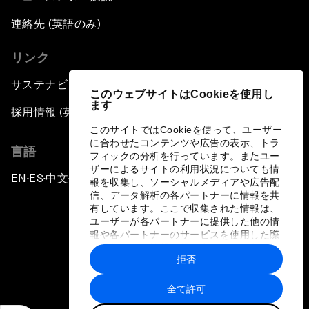
連絡先 (英語のみ)
リンク
サステナビリティへの取り組み
このウェブサイトはCookieを使用し
ます
採用情報 (英語のみ)
このサイトではCookieを使って、ユーザー
に合わせたコンテンツや広告の表示、トラ
言語
フィックの分析を行っています。またユー
ザーによるサイトの利用状況についても情
EN
ES
中文
日本語
▪
▪
▪
報を収集し、ソーシャルメディアや広告配
信、データ解析の各パートナーに情報を共
有しています。ここで収集された情報は、
ユーザーが各パートナーに提供した他の情
報や各パートナーのサービスを使用した際
に収集された情報と組み合わされ、各パー
拒否
トナーによって使用されることがありま
プライバシーポリシーと利用規約
す。
全て許可
サイトマップ