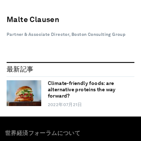
Malte Clausen
Partner & Associate Director, Boston Consulting Group
最新記事
Climate-friendly foods: are
alternative proteins the way
forward?
2022年07月21日
世界経済フォーラムについて