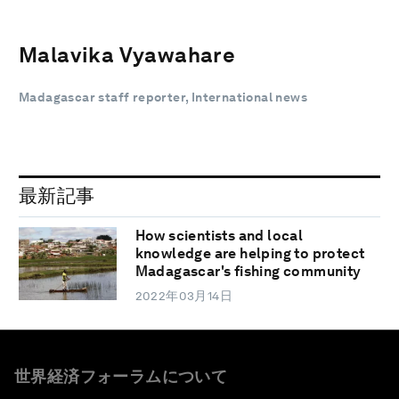
Malavika Vyawahare
Madagascar staff reporter, International news
最新記事
How scientists and local
knowledge are helping to protect
Madagascar's fishing community
2022年03月14日
世界経済フォーラムについて