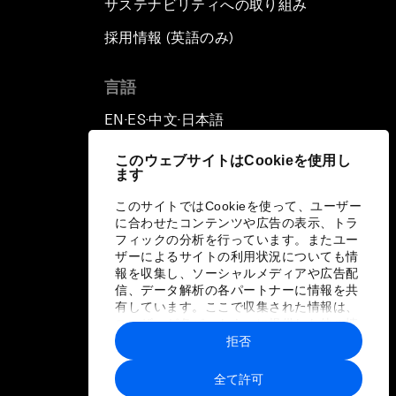
サステナビリティへの取り組み
採用情報 (英語のみ)
て
言語
EN
ES
中文
日本語
▪
▪
▪
このウェブサイトはCookieを使用し
ます
このサイトではCookieを使って、ユーザー
に合わせたコンテンツや広告の表示、トラ
フィックの分析を行っています。またユー
ザーによるサイトの利用状況についても情
報を収集し、ソーシャルメディアや広告配
信、データ解析の各パートナーに情報を共
有しています。ここで収集された情報は、
ユーザーが各パートナーに提供した他の情
報や各パートナーのサービスを使用した際
拒否
に収集された情報と組み合わされ、各パー
トナーによって使用されることがありま
全て許可
す。