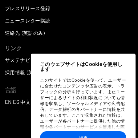
プレスリリース登録
ニュースレター購読
連絡先 (英語のみ)
リンク
サステナビリティへの取り組み
このウェブサイトはCookieを使用し
ます
採用情報 (英語のみ)
このサイトではCookieを使って、ユーザー
に合わせたコンテンツや広告の表示、トラ
言語
フィックの分析を行っています。またユー
ザーによるサイトの利用状況についても情
EN
ES
中文
日本語
▪
▪
▪
報を収集し、ソーシャルメディアや広告配
信、データ解析の各パートナーに情報を共
有しています。ここで収集された情報は、
ユーザーが各パートナーに提供した他の情
報や各パートナーのサービスを使用した際
に収集された情報と組み合わされ、各パー
拒否