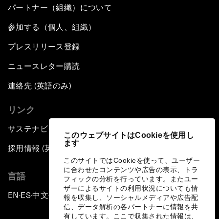
パートナー（組織）について
参加する（個人、組織）
プレスリリース登録
ニュースレター購読
連絡先 (英語のみ)
リンク
サステナビリティへの取り組み
このウェブサイトはCookieを使用し
ます
採用情報 (英語のみ)
このサイトではCookieを使って、ユーザー
に合わせたコンテンツや広告の表示、トラ
言語
フィックの分析を行っています。またユー
ザーによるサイトの利用状況についても情
EN
ES
中文
日本語
▪
▪
▪
報を収集し、ソーシャルメディアや広告配
信、データ解析の各パートナーに情報を共
有しています。ここで収集された情報は、