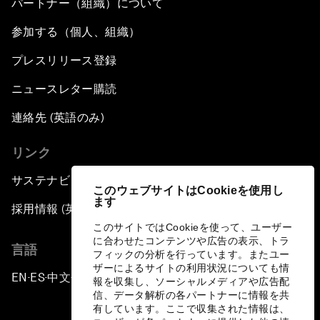
パートナー（組織）について
参加する（個人、組織）
プレスリリース登録
ニュースレター購読
連絡先 (英語のみ)
リンク
サステナビリティへの取り組み
このウェブサイトはCookieを使用し
ます
採用情報 (英語のみ)
このサイトではCookieを使って、ユーザー
に合わせたコンテンツや広告の表示、トラ
言語
フィックの分析を行っています。またユー
ザーによるサイトの利用状況についても情
EN
ES
中文
日本語
▪
▪
▪
報を収集し、ソーシャルメディアや広告配
信、データ解析の各パートナーに情報を共
有しています。ここで収集された情報は、