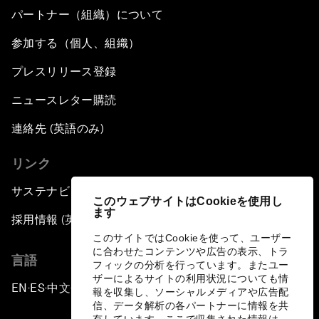
パートナー（組織）について
参加する（個人、組織）
プレスリリース登録
ニュースレター購読
連絡先 (英語のみ)
リンク
サステナビリティへの取り組み
このウェブサイトはCookieを使用し
ます
採用情報 (英語のみ)
このサイトではCookieを使って、ユーザー
に合わせたコンテンツや広告の表示、トラ
言語
フィックの分析を行っています。またユー
ザーによるサイトの利用状況についても情
EN
ES
中文
日本語
▪
▪
▪
報を収集し、ソーシャルメディアや広告配
信、データ解析の各パートナーに情報を共