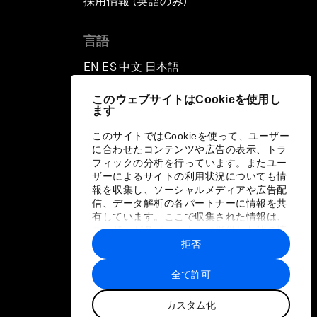
採用情報 (英語のみ)
て
言語
EN
ES
中文
日本語
▪
▪
▪
このウェブサイトはCookieを使用し
ます
このサイトではCookieを使って、ユーザー
に合わせたコンテンツや広告の表示、トラ
フィックの分析を行っています。またユー
ザーによるサイトの利用状況についても情
報を収集し、ソーシャルメディアや広告配
信、データ解析の各パートナーに情報を共
有しています。ここで収集された情報は、
ユーザーが各パートナーに提供した他の情
報や各パートナーのサービスを使用した際
拒否
に収集された情報と組み合わされ、各パー
トナーによって使用されることがありま
全て許可
す。
カスタム化