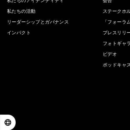
私たちのアイデンティティ
会合
私たちの活動
ステークホ
リーダーシップとガバナンス
「フォーラ
インパクト
プレスリリ
フォトギャ
ビデオ
ポッドキャ
EN
ES
中文
日本語