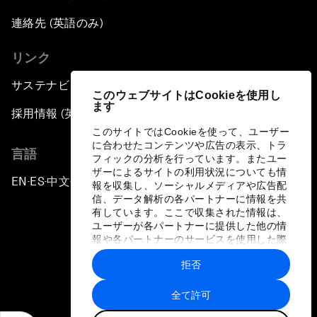
連絡先 (英語のみ)
リンク
サステナビリティへの取り組み
このウェブサイトはCookieを使用し
ます
採用情報 (英語のみ)
このサイトではCookieを使って、ユーザー
に合わせたコンテンツや広告の表示、トラ
言語
フィックの分析を行っています。またユー
ザーによるサイトの利用状況についても情
EN
ES
中文
日本語
▪
▪
▪
報を収集し、ソーシャルメディアや広告配
信、データ解析の各パートナーに情報を共
有しています。ここで収集された情報は、
ユーザーが各パートナーに提供した他の情
報や各パートナーのサービスを使用した際
に収集された情報と組み合わされ、各パー
拒否
トナーによって使用されることがありま
プライバシーポリシーと利用規約
す。
全て許可
サイトマップ