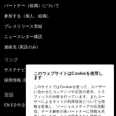
パートナー（組織）について
参加する（個人、組織）
プレスリリース登録
ニュースレター購読
連絡先 (英語のみ)
リンク
サステナビリティへの取り組み
このウェブサイトはCookieを使用し
ます
採用情報 (英語のみ)
このサイトではCookieを使って、ユーザー
に合わせたコンテンツや広告の表示、トラ
言語
フィックの分析を行っています。またユー
ザーによるサイトの利用状況についても情
EN
ES
中文
日本語
▪
▪
▪
報を収集し、ソーシャルメディアや広告配
信、データ解析の各パートナーに情報を共