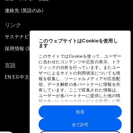
連絡先 (英語のみ)
リンク
サステナビリティへの取り組み
このウェブサイトはCookieを使用し
ます
採用情報 (英語のみ)
このサイトではCookieを使って、ユーザー
に合わせたコンテンツや広告の表示、トラ
言語
フィックの分析を行っています。またユー
ザーによるサイトの利用状況についても情
EN
ES
中文
日本語
▪
▪
▪
報を収集し、ソーシャルメディアや広告配
信、データ解析の各パートナーに情報を共
有しています。ここで収集された情報は、
ユーザーが各パートナーに提供した他の情
報や各パートナーのサービスを使用した際
に収集された情報と組み合わされ、各パー
拒否
トナーによって使用されることがありま
プライバシーポリシーと利用規約
す。
全て許可
サイトマップ