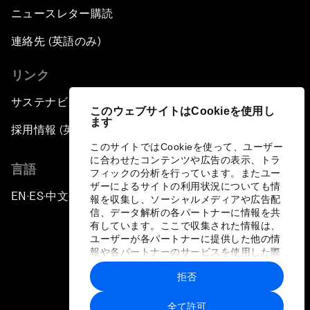
ニュースレター購読
連絡先 (英語のみ)
リンク
サステナビリティへの取り組み
このウェブサイトはCookieを使用し
ます
採用情報 (英語のみ)
このサイトではCookieを使って、ユーザー
に合わせたコンテンツや広告の表示、トラ
言語
フィックの分析を行っています。またユー
ザーによるサイトの利用状況についても情
EN
ES
中文
日本語
▪
▪
▪
報を収集し、ソーシャルメディアや広告配
信、データ解析の各パートナーに情報を共
有しています。ここで収集された情報は、
ユーザーが各パートナーに提供した他の情
報や各パートナーのサービスを使用した際
に収集された情報と組み合わされ、各パー
拒否
トナーによって使用されることがありま
プライバシーポリシーと利用規約
す。
全て許可