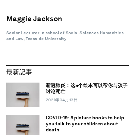
Maggie Jackson
Senior Lecturer in school of Social Sciences Humanities
and Law, Teesside University
最新記事
新冠肺炎：这5个绘本可以帮你与孩子
讨论死亡
2021年04月13日
COVID-19: 5 picture books to help
you talk to your children about
death