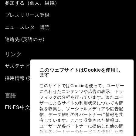
参加する（個人、組織）
プレスリリース登録
ニュースレター購読
連絡先 (英語のみ)
リンク
サステナビリティへの取り組み
このウェブサイトはCookieを使用し
ます
採用情報 (英語のみ)
このサイトではCookieを使って、ユーザー
に合わせたコンテンツや広告の表示、トラ
言語
フィックの分析を行っています。またユー
ザーによるサイトの利用状況についても情
EN
ES
中文
日本語
▪
▪
▪
報を収集し、ソーシャルメディアや広告配
信、データ解析の各パートナーに情報を共
有しています。ここで収集された情報は、
ユーザーが各パートナーに提供した他の情
報や各パートナーのサービスを使用した際