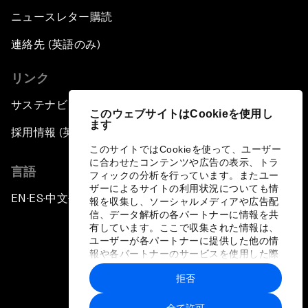
ニュースレター購読
連絡先 (英語のみ)
リンク
サステナビリティへの取り組み
このウェブサイトはCookieを使用し
ます
採用情報 (英語のみ)
このサイトではCookieを使って、ユーザー
に合わせたコンテンツや広告の表示、トラ
言語
フィックの分析を行っています。またユー
ザーによるサイトの利用状況についても情
EN
ES
中文
日本語
▪
▪
▪
報を収集し、ソーシャルメディアや広告配
信、データ解析の各パートナーに情報を共
有しています。ここで収集された情報は、
ユーザーが各パートナーに提供した他の情
報や各パートナーのサービスを使用した際
に収集された情報と組み合わされ、各パー
拒否
トナーによって使用されることがありま
プライバシーポリシーと利用規約
す。
全て許可