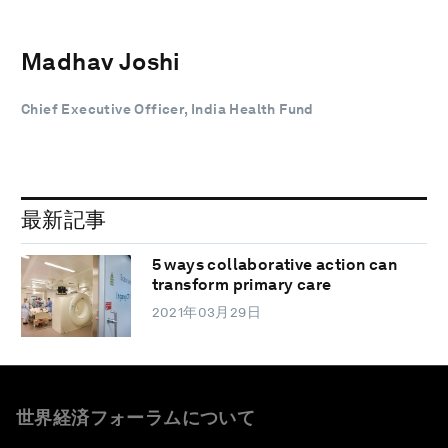
Madhav Joshi
Chief Executive Officer, India Health Fund
最新記事
5 ways collaborative action can
transform primary care
2021年03月29日
世界経済フォーラムについて