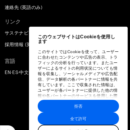
連絡先 (英語のみ)
リンク
サステナビリティへの取り組み
このウェブサイトはCookieを使用し
ます
採用情報 (英語のみ)
このサイトではCookieを使って、ユーザー
に合わせたコンテンツや広告の表示、トラ
言語
フィックの分析を行っています。またユー
ザーによるサイトの利用状況についても情
EN
ES
中文
日本語
▪
▪
▪
報を収集し、ソーシャルメディアや広告配
信、データ解析の各パートナーに情報を共
有しています。ここで収集された情報は、
ユーザーが各パートナーに提供した他の情
報や各パートナーのサービスを使用した際
に収集された情報と組み合わされ、各パー
拒否
トナーによって使用されることがありま
プライバシーポリシーと利用規約
す。
全て許可
サイトマップ