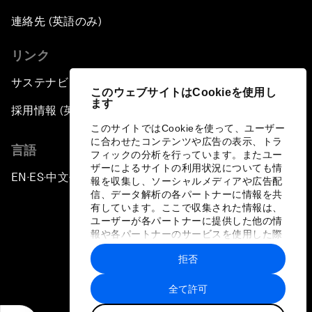
連絡先 (英語のみ)
リンク
サステナビリティへの取り組み
このウェブサイトはCookieを使用し
ます
採用情報 (英語のみ)
このサイトではCookieを使って、ユーザー
に合わせたコンテンツや広告の表示、トラ
言語
フィックの分析を行っています。またユー
ザーによるサイトの利用状況についても情
EN
ES
中文
日本語
▪
▪
▪
報を収集し、ソーシャルメディアや広告配
信、データ解析の各パートナーに情報を共
有しています。ここで収集された情報は、
ユーザーが各パートナーに提供した他の情
報や各パートナーのサービスを使用した際
に収集された情報と組み合わされ、各パー
拒否
トナーによって使用されることがありま
プライバシーポリシーと利用規約
す。
全て許可
サイトマップ