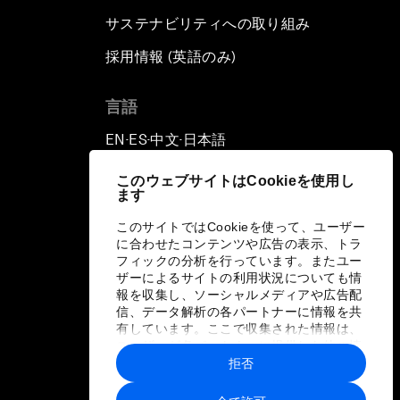
サステナビリティへの取り組み
採用情報 (英語のみ)
て
言語
EN
ES
中文
日本語
▪
▪
▪
このウェブサイトはCookieを使用し
ます
このサイトではCookieを使って、ユーザー
に合わせたコンテンツや広告の表示、トラ
フィックの分析を行っています。またユー
ザーによるサイトの利用状況についても情
報を収集し、ソーシャルメディアや広告配
信、データ解析の各パートナーに情報を共
有しています。ここで収集された情報は、
ユーザーが各パートナーに提供した他の情
報や各パートナーのサービスを使用した際
拒否
に収集された情報と組み合わされ、各パー
トナーによって使用されることがありま