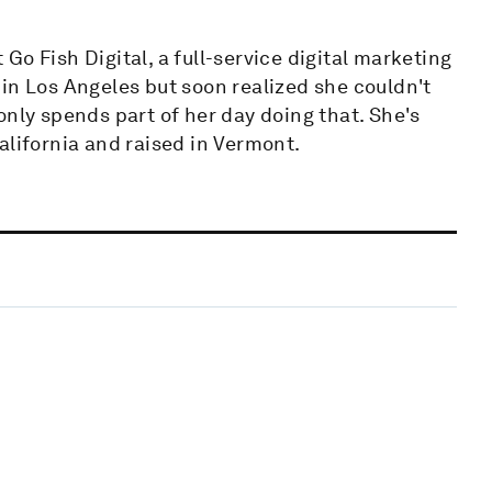
o Fish Digital, a full-service digital marketing
in Los Angeles but soon realized she couldn't
only spends part of her day doing that. She's
alifornia and raised in Vermont.