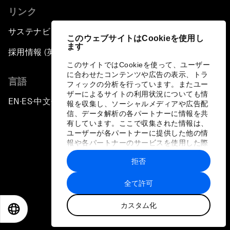
リンク
サステナビリティへの取り組み
このウェブサイトはCookieを使用し
ます
採用情報 (英語のみ)
このサイトではCookieを使って、ユーザー
に合わせたコンテンツや広告の表示、トラ
言語
フィックの分析を行っています。またユー
ザーによるサイトの利用状況についても情
EN
ES
中文
日本語
▪
▪
▪
報を収集し、ソーシャルメディアや広告配
信、データ解析の各パートナーに情報を共
有しています。ここで収集された情報は、
ユーザーが各パートナーに提供した他の情
報や各パートナーのサービスを使用した際
に収集された情報と組み合わされ、各パー
拒否
トナーによって使用されることがありま
プライバシーポリシーと利用規約
す。
全て許可
サイトマップ
カスタム化
©
2026
世界経済フォーラム
EN
ES
中文
日本語