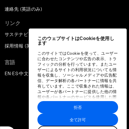
連絡先 (英語のみ)
リンク
サステナビリティへの取り組み
このウェブサイトはCookieを使用し
ます
採用情報 (英語のみ)
このサイトではCookieを使って、ユーザー
に合わせたコンテンツや広告の表示、トラ
言語
フィックの分析を行っています。またユー
ザーによるサイトの利用状況についても情
EN
ES
中文
日本語
▪
▪
▪
報を収集し、ソーシャルメディアや広告配
信、データ解析の各パートナーに情報を共
有しています。ここで収集された情報は、
ユーザーが各パートナーに提供した他の情
報や各パートナーのサービスを使用した際
に収集された情報と組み合わされ、各パー
拒否
トナーによって使用されることがありま
プライバシーポリシーと利用規約
す。
全て許可
サイトマップ