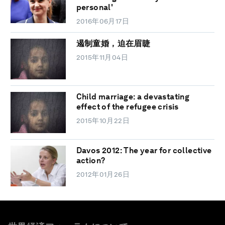
personal'
2016年06月17日
遏制童婚，迫在眉睫
2015年11月04日
Child marriage: a devastating
effect of the refugee crisis
2015年10月22日
Davos 2012: The year for collective
action?
2012年01月26日