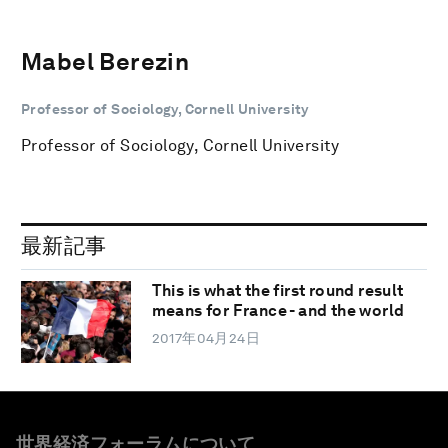
Mabel Berezin
Professor of Sociology, Cornell University
Professor of Sociology, Cornell University
最新記事
This is what the first round result
means for France - and the world
2017年04月24日
世界経済フォーラムについて