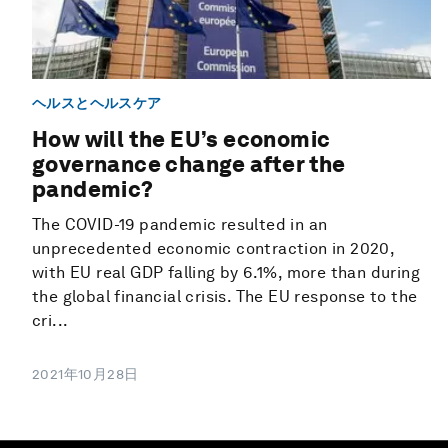
ヘルスとヘルスケア
How will the EU’s economic
governance change after the
pandemic?
The COVID-19 pandemic resulted in an
unprecedented economic contraction in 2020,
with EU real GDP falling by 6.1%, more than during
the global financial crisis. The EU response to the
cri...
2021年10月28日