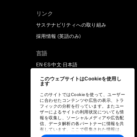
リンク
サステナビリティへの取り組み
採用情報 (英語のみ)
て
言語
EN
ES
中文
日本語
▪
▪
▪
このウェブサイトはCookieを使用し
ます
このサイトではCookieを使って、ユーザー
に合わせたコンテンツや広告の表示、トラ
フィックの分析を行っています。またユー
ザーによるサイトの利用状況についても情
報を収集し、ソーシャルメディアや広告配
信、データ解析の各パートナーに情報を共
有しています。ここで収集された情報は、
ユーザーが各パートナーに提供した他の情