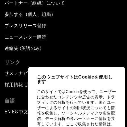
パートナー（組織）について
参加する（個人、組織）
プレスリリース登録
ニュースレター購読
連絡先 (英語のみ)
リンク
サステナビリティへの取り組み
このウェブサイトはCookieを使用し
ます
採用情報 (英語のみ)
このサイトではCookieを使って、ユーザー
に合わせたコンテンツや広告の表示、トラ
言語
フィックの分析を行っています。またユー
ザーによるサイトの利用状況についても情
EN
ES
中文
日本語
▪
▪
▪
報を収集し、ソーシャルメディアや広告配
信、データ解析の各パートナーに情報を共
有しています。ここで収集された情報は、