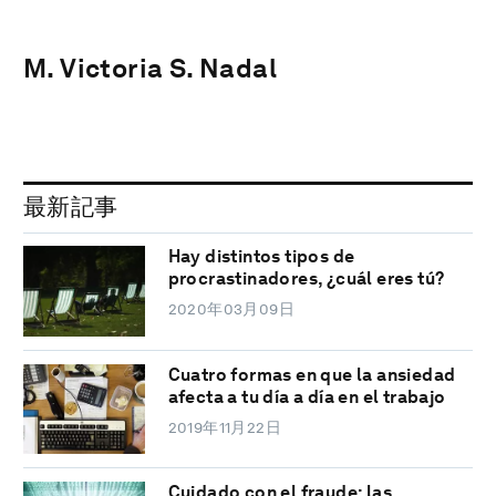
M. Victoria S. Nadal
最新記事
Hay distintos tipos de
procrastinadores, ¿cuál eres tú?
2020年03月09日
Cuatro formas en que la ansiedad
afecta a tu día a día en el trabajo
2019年11月22日
Cuidado con el fraude: las