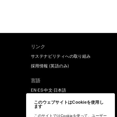
リンク
サステナビリティへの取り組み
採用情報 (英語のみ)
て
言語
EN
ES
中文
日本語
▪
▪
▪
このウェブサイトはCookieを使用し
ます
このサイトではCookieを使って、ユーザー