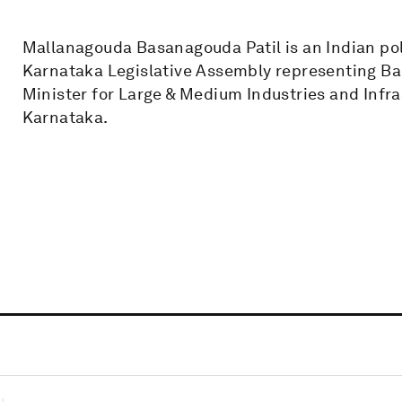
Mallanagouda Basanagouda Patil is an Indian po
Karnataka Legislative Assembly representing Bab
Minister for Large & Medium Industries and Inf
Karnataka.