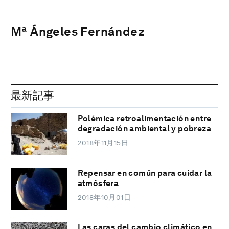
Mª Ángeles Fernández
最新記事
Polémica retroalimentación entre
degradación ambiental y pobreza
2018年11月15日
Repensar en común para cuidar la
atmósfera
2018年10月01日
Las caras del cambio climático en