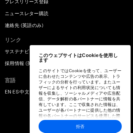
プレスリリース登録
ニュースレター購読
連絡先 (英語のみ)
リンク
サステナビリティへの取り組み
このウェブサイトはCookieを使用し
ます
採用情報 (英語のみ)
このサイトではCookieを使って、ユーザー
に合わせたコンテンツや広告の表示、トラ
言語
フィックの分析を行っています。またユー
ザーによるサイトの利用状況についても情
EN
ES
中文
日本語
▪
▪
▪
報を収集し、ソーシャルメディアや広告配
信、データ解析の各パートナーに情報を共
有しています。ここで収集された情報は、
ユーザーが各パートナーに提供した他の情
報や各パートナーのサービスを使用した際
に収集された情報と組み合わされ、各パー
拒否
トナーによって使用されることがありま
プライバシーポリシーと利用規約
す。