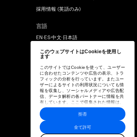
採用情報 (英語のみ)
て
言語
EN
ES
中文
日本語
▪
▪
▪
このウェブサイトはCookieを使用し
ます
このサイトではCookieを使って、ユーザー
に合わせたコンテンツや広告の表示、トラ
フィックの分析を行っています。またユー
ザーによるサイトの利用状況についても情
報を収集し、ソーシャルメディアや広告配
信、データ解析の各パートナーに情報を共
有しています。ここで収集された情報は、
ユーザーが各パートナーに提供した他の情
報や各パートナーのサービスを使用した際
拒否
に収集された情報と組み合わされ、各パー
トナーによって使用されることがありま
全て許可
す。