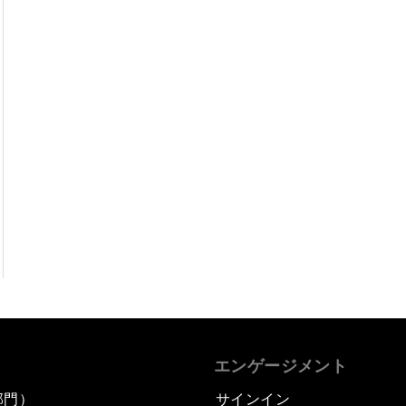
エンゲージメント
部門）
サインイン