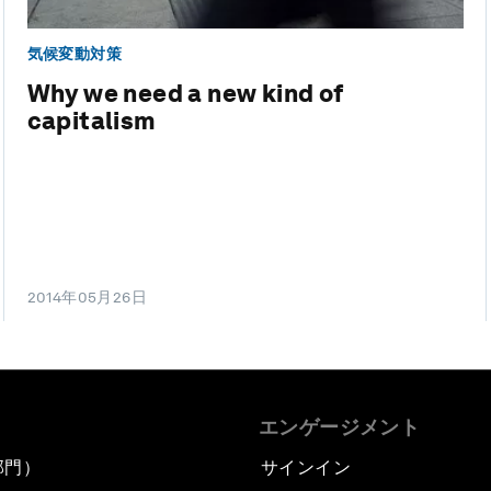
気候変動対策
Why we need a new kind of
capitalism
2014年05月26日
エンゲージメント
部門）
サインイン