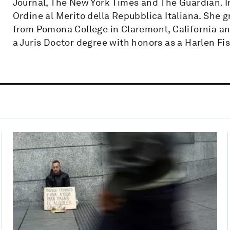
Journal, The New York Times and The Guardian.
Ordine al Merito della Repubblica Italiana. Sh
from Pomona College in Claremont, California an
a Juris Doctor degree with honors as a Harlen Fi