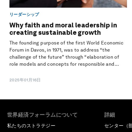
リーダーシップ
Why faith and moral leadership in
creating sustainable growth
The founding purpose of the first World Economic
Forum in Davos, in 1971, was to address “the
challenge of the future” through “elaboration of
role models and concepts for responsible and...
2025年01月16日
世界経済フォーラムについて
詳細
私たちのストラテジー
センター（