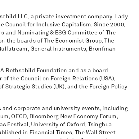
hschild LLC, a private investment company. Lady
he Council for Inclusive Capitalism. Since 2000,
ors and Nominating & ESG Committee of The
on the boards of The Economist Group, The
 Gulfstream, General Instruments, Bronfman-
DA Rothschild Foundation and as a board
 of the Council on Foreign Relations (USA),
f Strategic Studies (UK), and the Foreign Policy
s and corporate and university events, including
Forum, OECD, Bloomberg New Economy Forum,
as Festival, University of Oxford, Tsinghua
ublished in Financial Times, The Wall Street