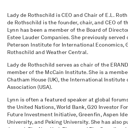
Lady de Rothschild is CEO and Chair of E.L. Rot
de Rothschild is the founder, chair, and CEO of t
Lynn has been a member of the Board of Direct
Estee Lauder Companies. She previously served 
Peterson Institute for International Economics,
Rothschild and Weather Central.
Lady de Rothschild serves as chair of the ERAN
member of the McCain Institute. She is a member
Chatham House (UK), the International Institute o
Association (USA).
Lynn is often a featured speaker at global forum
the United Nations, World Bank, G20 Investor 
Future Investment Initiative, Greenfin, Aspen Ide
University, and Peking University. She has also p