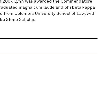
 In 2007, Lynn was awarded the Commendatore
e graduated magna cum laude and phi beta kappa
d from Columbia University School of Law, with
ske Stone Scholar.