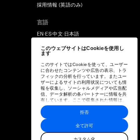
採用情報 (英語のみ)
て
言語
EN
ES
中文
日本語
▪
▪
▪
このウェブサイトはCookieを使用し
ます
このサイトではCookieを使って、ユーザー
に合わせたコンテンツや広告の表示、トラ
フィックの分析を行っています。またユー
ザーによるサイトの利用状況についても情
報を収集し、ソーシャルメディアや広告配
信、データ解析の各パートナーに情報を共
有しています。ここで収集された情報は、
ユーザーが各パートナーに提供した他の情
報や各パートナーのサービスを使用した際
拒否
に収集された情報と組み合わされ、各パー
トナーによって使用されることがありま
全て許可
す。
カスタム化