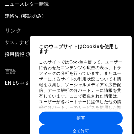
ニュースレター購読
連絡先 (英語のみ)
リンク
サステナビリティへの取り組み
このウェブサイトはCookieを使用し
ます
採用情報 (英語のみ)
このサイトではCookieを使って、ユーザー
に合わせたコンテンツや広告の表示、トラ
言語
フィックの分析を行っています。またユー
ザーによるサイトの利用状況についても情
EN
ES
中文
日本語
▪
▪
▪
報を収集し、ソーシャルメディアや広告配
信、データ解析の各パートナーに情報を共
有しています。ここで収集された情報は、
ユーザーが各パートナーに提供した他の情
報や各パートナーのサービスを使用した際
に収集された情報と組み合わされ、各パー
拒否
トナーによって使用されることがありま
プライバシーポリシーと利用規約
す。
全て許可