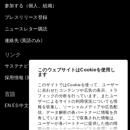
参加する（個人、組織）
プレスリリース登録
ニュースレター購読
連絡先 (英語のみ)
リンク
サステナビリティへの取り組み
このウェブサイトはCookieを使用し
ます
採用情報 (英語のみ)
このサイトではCookieを使って、ユーザー
に合わせたコンテンツや広告の表示、トラ
言語
フィックの分析を行っています。またユー
ザーによるサイトの利用状況についても情
EN
ES
中文
日本語
▪
▪
▪
報を収集し、ソーシャルメディアや広告配
信、データ解析の各パートナーに情報を共
有しています。ここで収集された情報は、
ユーザーが各パートナーに提供した他の情
報や各パートナーのサービスを使用した際